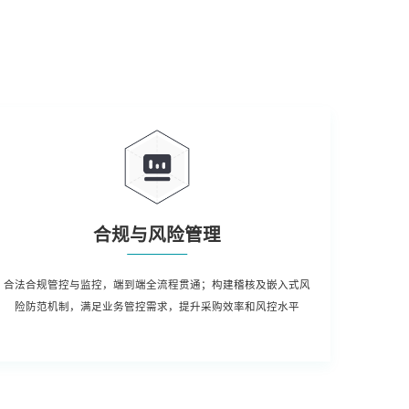
合规与风险管理
合法合规管控与监控，端到端全流程贯通；构建稽核及嵌入式风
险防范机制，满足业务管控需求，提升采购效率和风控水平