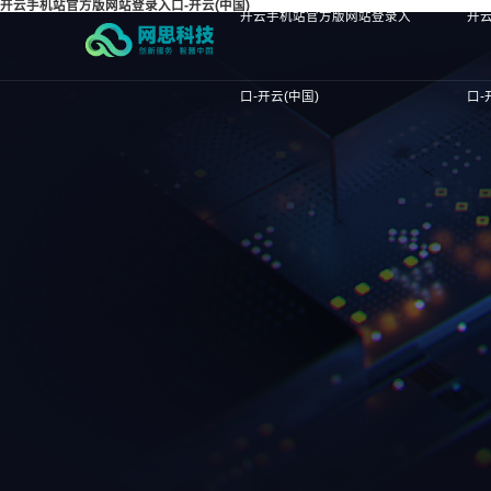
开云手机站官方版网站登录入口-开云(中国)
开云手机站官方版网站登录入
开
口-开云(中国)
口-