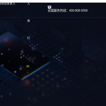
版网站登录入
入
全国服务热线：400-808-5058
我
们