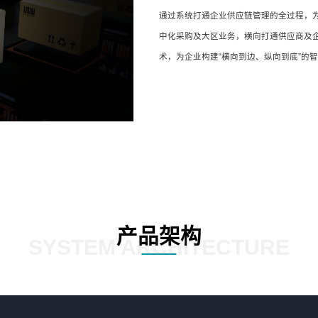
通过系统打通企业供应链管理的全过程，
中化采购及大区业务，横向打通供应商及企
术，为企业构建“横向到边、纵向到底”的智
产品架构
SYSTEM ARCHITECTURE