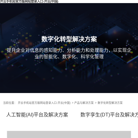
开云手机站官方版网站登录入口-开云(中国)
数字化转型解决方案
提升企业对信息的感知能力、分析能力和处理能力，以实现企
业的智能化、数字化、科学化管理
当前位置：
开云手机站官方版网站登录入口-开云(中国)
>
产品与解决方案
>
数字化转型解决方案
人工智能(AI)平台及解决方案
数字孪生(DT)平台及解决