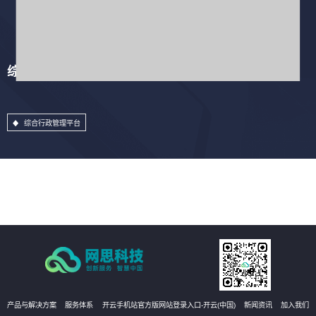
综合行政管理平台
综合行政管理平台
产品与解决方案
服务体系
开云手机站官方版网站登录入口-开云(中国)
新闻资讯
加入我们