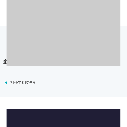
企业数字化服务平台
企业数字化服务平台