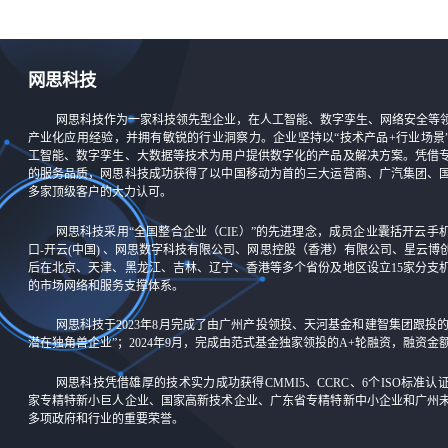
网思科技
网思科技作为一家科技领先型企业，在人工智能、数字孪生、网络安全等
产业化应用经验，并拥有敏锐的行业洞察力。企业坚持以“技术产品+行业场景
工智能、数字孪生、大数据等技术为用户提供数字化的产品及解决方案。凭借
的服务品质，网思科技成功获得了以中国移动为首的三大运营商、广汽集团、
多家顶级客户的大力认可。
网思科技采用“全国整合企业（CIE）”的先进理念，成员企业囊括开云手
口-开云(中国) 、网思数字科技有限公司、网思控股（香港）有限公司、星云博
后在北京、天津、黑龙江、吉林、辽宁、香港等多个省份及地区设立15家分支
的市场网络和服务支撑体系。
网思科技于2023年8月完成了由广州产投领投、天河基金和建智集团跟投
潜在独角兽企业”；2024年9月，完成由范式基金独家领投的A+轮融资，融资
网思科技凭借雄厚的技术实力成功获得CMMI5、CCRC、6个ISO标准
家专精特新小巨人企业、国家高新技术企业、广东省专精特新中小企业和广州
多项政府和行业的重要荣誉。