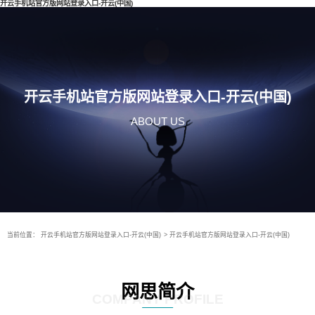
开云手机站官方版网站登录入口-开云(中国)
开云手机站官方版网站登录入口-开云(中国)
ABOUT US
当前位置：
开云手机站官方版网站登录入口-开云(中国)
>
开云手机站官方版网站登录入口-开云(中国)
网思简介
COMPANY PROFILE