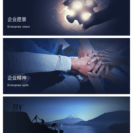
企业愿景
Enterprise vision
企业精神
Enterprise spirit