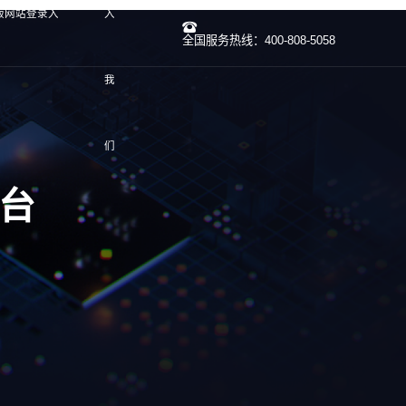
版网站登录入
入
全国服务热线：400-808-5058
我
们
平台