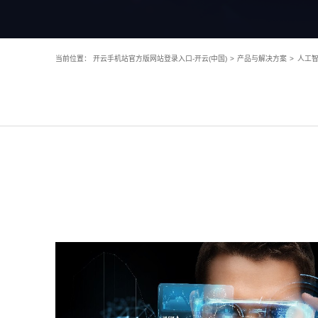
当前位置：
开云手机站官方版网站登录入口-开云(中国)
>
产品与解决方案
>
人工智