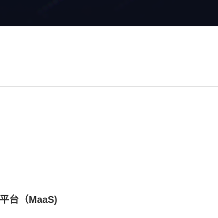
理平台（MaaS)