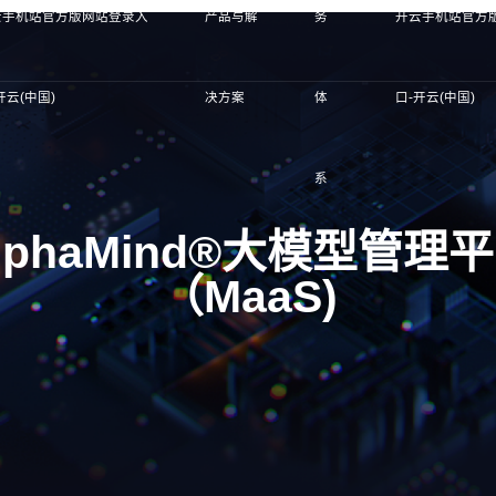
云手机站官方版网站登录入
产品与解
务
开云手机站官方
开云(中国)
决方案
体
口-开云(中国)
系
lphaMind®大模型管理
（MaaS)