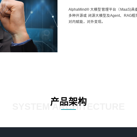
AlphaMind® 大模型管理平台（Ma
多种开源或 闭源大模型及Agent、R
对内赋能，对外变现。
产品架构
SYSTEM ARCHITECTURE