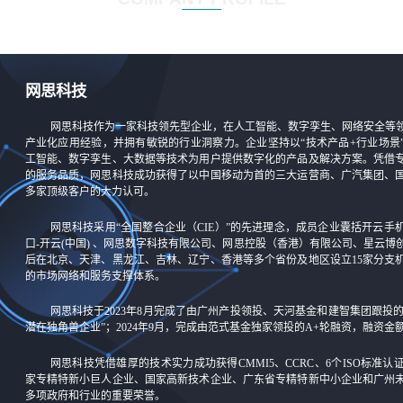
网思科技
网思科技作为一家科技领先型企业，在人工智能、数字孪生、网络安全等
产业化应用经验，并拥有敏锐的行业洞察力。企业坚持以“技术产品+行业场景
工智能、数字孪生、大数据等技术为用户提供数字化的产品及解决方案。凭借
的服务品质，网思科技成功获得了以中国移动为首的三大运营商、广汽集团、
多家顶级客户的大力认可。
网思科技采用“全国整合企业（CIE）”的先进理念，成员企业囊括开云手
口-开云(中国) 、网思数字科技有限公司、网思控股（香港）有限公司、星云博
后在北京、天津、黑龙江、吉林、辽宁、香港等多个省份及地区设立15家分支
的市场网络和服务支撑体系。
网思科技于2023年8月完成了由广州产投领投、天河基金和建智集团跟投
潜在独角兽企业”；2024年9月，完成由范式基金独家领投的A+轮融资，融资
网思科技凭借雄厚的技术实力成功获得CMMI5、CCRC、6个ISO标准
家专精特新小巨人企业、国家高新技术企业、广东省专精特新中小企业和广州
多项政府和行业的重要荣誉。