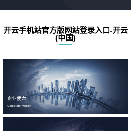
开云手机站官方版网站登录入口-开云
COMPANY CULUTURE
(中国)
企业使命
Corporate mission