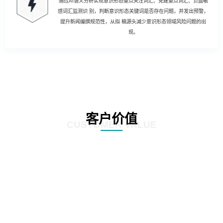
通过AI语义分析实现意识形态重点关注词汇、党建重点词汇、负面敏
感词汇监测识 别，判断意识形态关键词是否存在问题，并发出预警，
提升新闻编撰规范性，从拟 稿源头减少意识形态领域风险问题的出
现。
客户价值
CUSTOMER VALUE
01
强化风险控制：AI智慧风控技术能够通过对新闻公文内容的深度分析和挖掘，
发现潜在的风险点，如敏感信息泄露、政策误读等。通过及时预警和提醒，帮
助客户规避潜在风险，确保新闻公文的准确性和合规性。