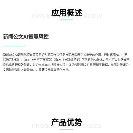
应用概述
APPLICATION OVERVIEW
新闻公文AI智慧风控
新闻公文AI智慧风控在落实意识形态工作责任制方面发挥着至关重要的作用。通过运用NLP（自
然语言处理）、OCR（光学字符识别）和CV（计算机视觉）等先进的AI技术，用户可以对新闻不
良信息进行有效处置，对公文文本进行精准纠错，以 及对涉密文件进行科学管理，从而为新闻公
文风险控制注入智能动力，显著提升其智慧化水平。
产品优势
PRODUCT ADVANTAGES