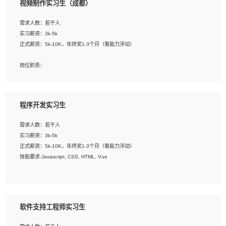
视频制作实习生（成都）
告，设计项目文件管理和资料库维护；
4、 创新设计表现形式，优化流程、提高设计工作效率；
需求人数：若干人
5、 设计内容包括但不限于：展厅/博物馆/展馆的规划与空间设计，人机界面设计，
实习薪资：3k-5k
标志及吉祥物设计，效果图后期处理等。
正式薪资：5k-10K，年终奖1-3个月（看能力浮动）
岗位要求：
岗位职责：
1、艺术设计类相关专业；
1、各类企业宣传片视频的剪辑和片头片尾包装；
2、热爱展览展示设计工作，熟悉行业动向，设计专业知识和产品专业知识；
2、广告片的后期剪辑与整体特效合成；
3、具有良好的人际沟通、准确判断客户需求并执行的能力、较强的团队合作能力和
3、特效及动画制作并了解后期合成软件。
服务意识。
程序开发实习生
岗位要求：
需求人数：若干人
1、热爱影视，责任心强，有强烈的兴趣和后期制作的主观能动性；
实习薪资：3k-5k
2、熟练使用After Effect、Photo Shop、熟练掌握视频剪辑和特效包装软件；
正式薪资：5k-10K，年终奖1-3个月（看能力浮动）
3、能对影片后期进行整体调色控制，具备一定审美感；
技能要求:Javascript, CSS, HTML, Vue
4、在剪辑上会思考，有一定编导思维；
5、踏实， 勤奋，愿意在工作中不断学习，提高自我；
工作职责：
6、能与同事友好相处。
1. 负责公司的前端项目的开发;
2. 负责公司已有项目的维护及迭代;
软件支持工程师实习生
工作要求: