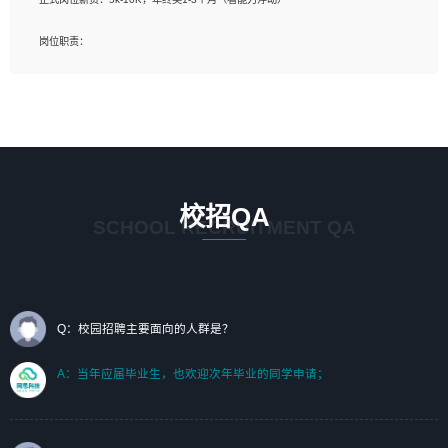
岗位要求：
岗位职责：
1、艺术设计类相关专业；（其中需求分析顾问不限专业）
1、完成主要工作：项目解决方案策划与编写，项目投标方案编写、项目申报方案编
2、热爱展览展示设计工作，熟悉行业动向，设计专业知识和产品专业知识；
写；
3、具有良好的人际沟通、准确判断客户需求并执行的能力、较强的团队合作能力和
2、人才队伍建设：完善SPL人才沉淀，积聚力量，为公司各省项目打单提供全面支
服务意识。
撑。
任职要求：
1. 熟悉 Javascript, CSS, HTML, Vue, Git;
校招QA
2. 熟悉 前端常用框架, 能独立完成设计给予的 UI 效果;
SCHOOL RECRUITMENT QA
3. 有良好的代码习惯, 低级错误出现频率低;
4. 具备优秀的沟通和协调能力，能承受比较大的工作压力;
5. 自我驱动力强, 能自主学习新知识新技术, 并具有较强的自学能力;
6. 了解前端设计及后端开发, 可快速和同事对接工作;
7. 了解或熟悉 WebGL 及相关框架优先。
Q：校园招聘主要面向的人群是？
（岗位人员专职于行业应用解决方案、项目申报方案、投标方案的策划编写）
A：当年应届毕业生，也欢迎次年毕业的同学申请；