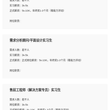
需求人数：若干人
1. 熟悉 Javascript, CSS, HTML, Vue, Git;
实习薪资：3k-5k
2. 熟悉前端常用框架, 能独立完成设计给予的 UI 效果;
正式薪资：5k-10K，年终奖1-3个月（看能力浮动）
3. 有良好的代码习惯, 低级错误出现频率低;
4. 具备优秀的沟通和协调能力，能承受比较大的工作压力;
岗位职责:
5. 自我驱动力强, 能自主学习新知识新技术, 并具有较强的自学能力;
1. 为企业客户提供软件技术服务。包括安装、升级、配置、调优、故障诊断等工
6. 了解前端设计及后端开发, 可快速和同事对接工作;
作；
7. 了解或熟悉 WebGL 及相关框架优先。
2. 在此基础上，并能为客户提供客户化技术支持方案，提升软件使用效率与价值。
需求分析顾问/平面设计实习生
任职要求:
需求人数：若干人
1. 计算机专业相关背景；
实习薪资：3k-5k
2. 自我学习和动手能力强，对操作系统、数据库有一定基础和兴趣；
正式薪资：正式岗位薪资：5k-10K，年终奖1-3个月（看能力浮动）
3.沟通能力强、有基础客户服务意识。
岗位职责：
1、 沟通客户需求，分析其实施的可行性，辅助项目经理完成展示策划、设计；
2、 把握设计时间节点，控制设计进度，完成展示设计任务；
3、配合平面设计师完成项目最终的整体汇报方案；参与项目例会，项目完工总结报
售前工程师（解决方案专员）实习生
告，设计项目文件管理和资料库维护；
4、 创新设计表现形式，优化流程、提高设计工作效率；
需求人数：若干人
5、 设计内容包括但不限于：展厅/博物馆/展馆的规划与空间设计，人机界面设计，
岗位薪资：3k-5k
标志及吉祥物设计，效果图后期处理等。
正式岗位薪资：5k-10K，年终奖1-3个月（看能力浮动）