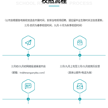
校招流程
SCHOOL RECRUIMENT PROCESS
（公司会根据各地高校双选会开展时间，安排当地现场招聘，请应届毕业生随时关注信息更新，
三月-四月为春季校招时间，九月-十月为秋季校招时间）
三月初/九月初网络投递渠道开启
三月/九月上旬至三月/九月底简历反馈
（邮箱：hr@letanganyika.com）
（具体以邮件/电话为准）