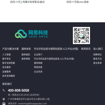
四月/十月上旬集中安排笔试/面试
四月/十月底offer发放
产品与解决方案
服务体系
开云手机站官方版网站登录入口-开云(中国)
新闻资讯
加入我们
人工智能
服务级别
企业简介
招聘岗位
数字孪生
服务网络
开云手机站官方版网站登录入口-开云(中国)
联系方式
数字化转型解
服务网络
留言表单
安全服务
荣誉资质
运维服务
企业风采
技术咨询服务
联系我们
400-808-5058
周一到周五9:30-18:00 (北京时间）
广州市黄埔区科学大道18号芯大厦B2栋1-2层
商务合作: marketing@letanganyika.com