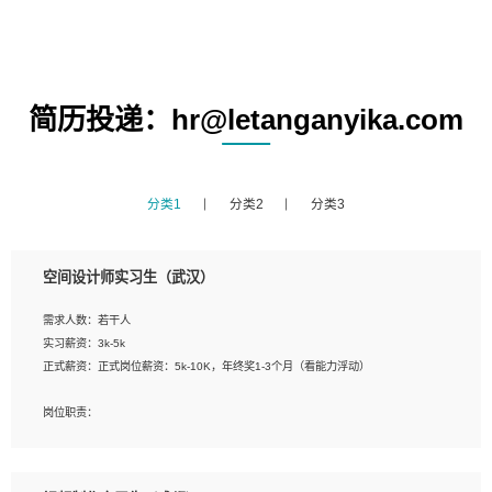
简历投递：hr@letanganyika.com
分类1
分类2
分类3
空间设计师实习生（武汉）
需求人数：若干人
实习薪资：3k-5k
正式薪资：正式岗位薪资：5k-10K，年终奖1-3个月（看能力浮动）
岗位职责：
1、 沟通客户需求，分析其实施的可行性，辅助项目经理完成展示策划、设计；
2、 把握设计时间节点，控制设计进度，完成展示设计任务；
3、配合平面设计师完成项目最终的整体汇报方案；参与项目例会，项目完工总结报