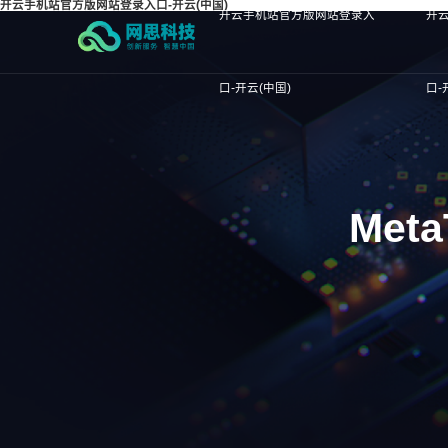
开云手机站官方版网站登录入口-开云(中国)
开云手机站官方版网站登录入
开
口-开云(中国)
口-
Met