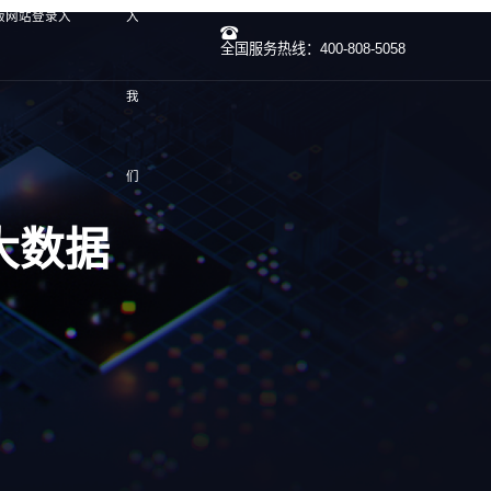
版网站登录入
入
全国服务热线：400-808-5058
我
们
业大数据