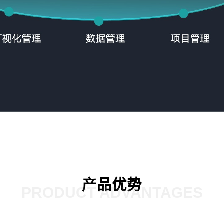
产品优势
PRODUCT ADVANTAGES