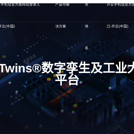
云手机站官方版网站登录入
产品与解
务
开云手机站官方
开云(中国)
决方案
体
口-开云(中国)
系
aTwins®数字孪生及工
平台