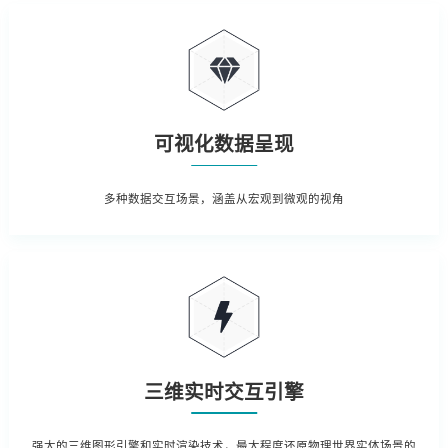
可视化数据呈现
多种数据交互场景，涵盖从宏观到微观的视角
三维实时交互引擎
强大的三维图形引擎和实时渲染技术，最大程度还原物理世界实体场景的