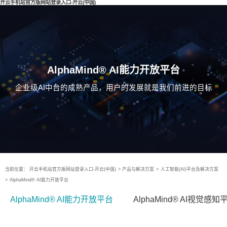
开云手机站官方版网站登录入口-开云(中国)
AlphaMind® AI能力开放平台
企业级AI中台的成熟产品，用户的发展就是我们前进的目标
当前位置：
开云手机站官方版网站登录入口-开云(中国)
>
产品与解决方案
>
人工智能(AI)平台及解决方案
>
AlphaMind® AI能力开放平台
AlphaMind® AI能力开放平台
AlphaMind® AI视觉感知